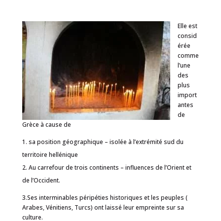
Elle est
consid
érée
comme
l’une
des
plus
import
antes
de
Grèce à cause de
sa position géographique – isolée à l’extrémité sud du
territoire hellénique
Au carrefour de trois continents – influences de l’Orient et
de l’Occident.
3.Ses interminables péripéties historiques et les peuples (
Arabes, Vénitiens, Turcs) ont laissé leur empreinte sur sa
culture.