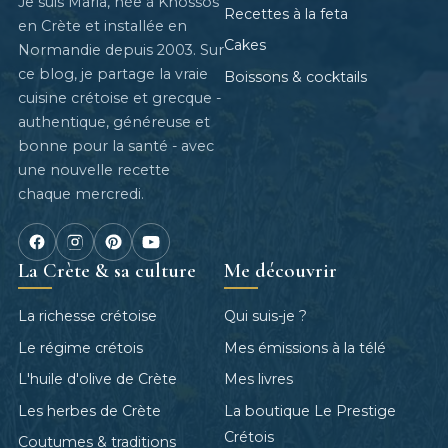
Je suis Maria, née à Knossos
Recettes à la feta
en Crète et installée en
Cakes
Normandie depuis 2003. Sur
ce blog, je partage la vraie
Boissons & cocktails
cuisine crétoise et grecque -
authentique, généreuse et
bonne pour la santé - avec
une nouvelle recette
chaque mercredi.
La Crète & sa culture
Me découvrir
La richesse crétoise
Qui suis-je ?
Le régime crétois
Mes émissions à la télé
L'huile d'olive de Crète
Mes livres
Les herbes de Crète
La boutique Le Prestige
Crétois
Coutumes & traditions