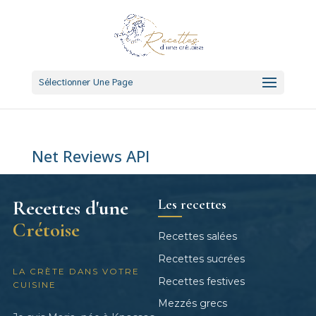
Sélectionner Une Page
Net Reviews API
Les recettes
Recettes d'une
Crétoise
Recettes salées
Recettes sucrées
LA CRÈTE DANS VOTRE
Recettes festives
CUISINE
Mezzés grecs