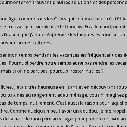
es surmonter en trouvant d’autres solutions et des personne
une âge, comme tous les Grecs qui commencent très tôt les co
 trouvais plus simple que le français. En allemand, on dit c
is l’italien que j’adore. Apprendre les langues est une sécur
ouvrir d’autres cultures.
miser mon temps pendant les vacances en fréquentant des éc
es. Pourquoi perdre notre temps et ne pas rendre les vacance
mais si on ne part pas, pourquoi rester inutiles ?
 livres, j’étais très heureuse en lisant et en découvrant tout
 lis ou tu aides au rangement et au ménage, vous n’imaginez 
 pas de temps inutilement. C’est aussi la raison pour laquelle
se lire. Comme quelqu’un peut avoir un doudou, je me rappell
s de la part de mon père au village, pour prendre un livre au
iciles à comprendre, comme ceux de l’auteur Kazantzakis. Bien 