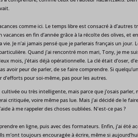
vait.
acances comme ici. Le temps libre est consacré à d’autres 
vacances en fin d’année grâce à la récolte des olives, et en 
a vie. Je n’ai jamais pensé que je parlerais français un jour.
particulière. Quand j’ai rencontré mon mari, Tony, je me sui
eux mois, j’étais déjà opérationnelle. La clé était d’oser, d’
as avoir peur de parler, de se faire comprendre. Si quelqu’u
er d’efforts pour soi-même, pas pour les autres.
rès cultivée ou très intelligente, mais parce que j’osais parle
rai critiquée, voire même pas lue. Mais j’ai décidé de le faire
’aide à me rappeler des choses oubliées. N'est-ce pas ?
apprendre en ligne, puis avec des formateurs. Enfin, j’ai ét
Ils m’ont toujours encouragée à écrire, même si aujourd’hui