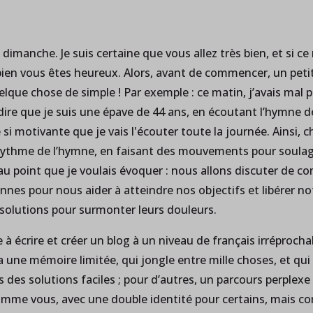
dimanche. Je suis certaine que vous allez très bien, et si ce 
en vous êtes heureux. Alors, avant de commencer, un petit
que chose de simple ! Par exemple : ce matin, j’avais mal p
re que je suis une épave de 44 ans, en écoutant l’hymne de
si motivante que je vais l'écouter toute la journée. Ainsi, 
 rythme de l’hymne, en faisant des mouvements pour soulag
ns au point que je voulais évoquer : nous allons discuter de
onnes pour nous aider à atteindre nos objectifs et libérer n
 solutions pour surmonter leurs douleurs.
 à écrire et créer un blog à un niveau de français irréproc
a une mémoire limitée, qui jongle entre mille choses, et qui é
rs des solutions faciles ; pour d’autres, un parcours perplexe
 comme vous, avec une double identité pour certains, mais c