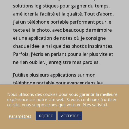
solutions logistiques pour gagner du temps,
améliorer la facilité et la qualité. Tout d’abord,
j’ai un téléphone portable performant pour le
texte et la photo, avec beaucoup de mémoire
et une application de notes où je consigne
chaque idée, ainsi que des photos inspirantes.
Parfois, j’écris en parlant pour aller plus vite et
ne rien oublier. J'enregistre mes paroles.
J’utilise plusieurs applications sur mon
téléphone portable pour avancer dans les
corrections et la retouche photo, tant pour
Nous utilisons des cookies pour vous garantir la meilleure
mon blog que pour les produits sur mon site.
expérience sur notre site web. Si vous continuez à utiliser
ce site, nous supposerons que vous en êtes satisfait.
Saviez-vous qu’avant les applications d’IA pour
la suppression des fonds sur les photos
Paramètres
REJETEZ
ACCEPTEZ
commerciales, il fallait 15 minutes pour