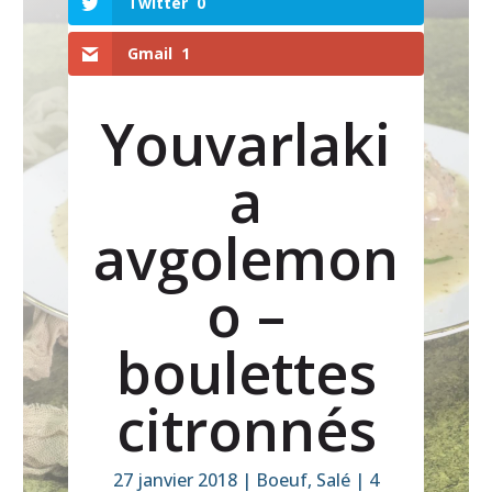
Twitter
0
Gmail
1
Youvarlaki
a
avgolemon
o –
boulettes
citronnés
27 janvier 2018
|
Boeuf
,
Salé
|
4