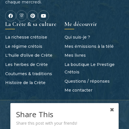
chaque mercredi.
La Crète & sa culture
Me découvrir
La richesse crétoise
Qui suis-je ?
Le régime crétois
Mes émissions à la télé
L'huile d'olive de Crète
Mes livres
Les herbes de Crète
La boutique Le Prestige
Crétois
Coutumes & traditions
Questions / réponses
Histoire de la Crète
Me contacter
Tout commence quelque part
Share This
Recevez mes nouvelles recettes et mes histoires
Share this post with your friends!
crétoises directement dans votre boîte mail. C'est