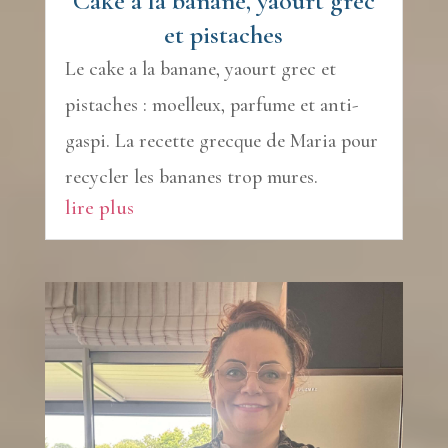
Cake à la banane, yaourt grec
et pistaches
Le cake a la banane, yaourt grec et
pistaches : moelleux, parfume et anti-
gaspi. La recette grecque de Maria pour
recycler les bananes trop mures.
lire plus