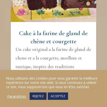
Cake à la farine de gland de
chêne et courgette
Un cake original a la farine de gland de
chene et a la courgette, moelleux et
rustique, inspire des traditions
cretoises. La recette de Maria.
Nous utilisons des cookies pour vous garantir la meilleure
lire plus
expérience sur notre site web. Si vous continuez à utiliser
ce site, nous supposerons que vous en êtes satisfait.
Paramètres
REJETEZ
ACCEPTEZ