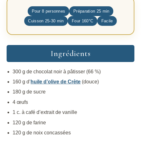
Pour 8 personnes
Préparation 25 min
Cuisson 25-30 min
Four 160°C
Facile
Ingrédients
300 g de chocolat noir à pâtisser (66 %)
160 g d’
huile d’olive de Crète
(douce)
180 g de sucre
4 œufs
1 c. à café d’extrait de vanille
120 g de farine
120 g de noix concassées