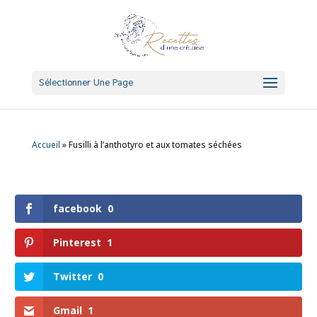
Sélectionner Une Page
Accueil
»
Fusilli à l’anthotyro et aux tomates séchées
facebook
0
Pinterest
1
Twitter
0
Gmail
1