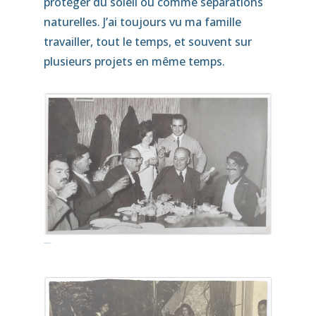
protéger du soleil ou comme séparations
naturelles. J’ai toujours vu ma famille
travailler, tout le temps, et souvent sur
plusieurs projets en même temps.
kafenio papous