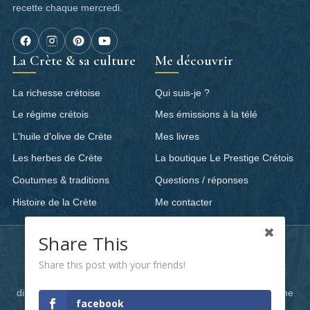
recette chaque mercredi.
La Crète & sa culture
Me découvrir
La richesse crétoise
Qui suis-je ?
Le régime crétois
Mes émissions à la télé
L'huile d'olive de Crète
Mes livres
Les herbes de Crète
La boutique Le Prestige Crétois
Coutumes & traditions
Questions / réponses
Histoire de la Crète
Me contacter
Share This
Tout commence quelque part
Share this post with your friends!
Recevez mes nouvelles recettes et mes histoires crétoises
directement dans votre boîte mail. C'est gratuit, et c'est comme
facebook
un petit bout de Crète chaque semaine.