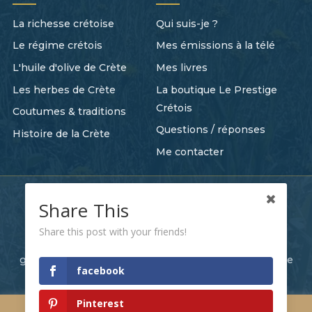
La richesse crétoise
Qui suis-je ?
Le régime crétois
Mes émissions à la télé
L'huile d'olive de Crète
Mes livres
Les herbes de Crète
La boutique Le Prestige
Crétois
Coutumes & traditions
Questions / réponses
Histoire de la Crète
Me contacter
Tout commence quelque part
Share This
Recevez mes nouvelles recettes et mes histoires
Share this post with your friends!
crétoises directement dans votre boîte mail. C'est
gratuit, et c'est comme un petit bout de Crète chaque
facebook
semaine.
Je m'abonne
Pinterest