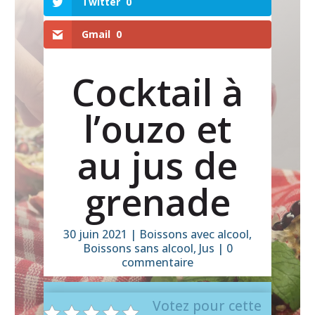
Twitter
0
Gmail
0
Cocktail à
l’ouzo et
au jus de
grenade
30 juin 2021
|
Boissons avec alcool
,
Boissons sans alcool
,
Jus
|
0
commentaire
Votez pour cette