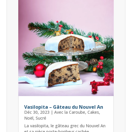
Vasilopita – Gâteau du Nouvel An
Déc 30, 2023
|
Avec la Caroube
,
Cakes
,
Noël
,
Sucré
La vasilopita, le gâteau grec du Nouvel An
et sa pièce porte-bonheur cachée.