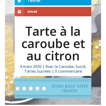
Twitter
Gmail
Tarte à la
caroube et
au citron
4 mars 2020
|
Avec la Caroube
,
Sucré
,
Tartes Sucrées
|
0 commentaire
Votez pour cette
recette