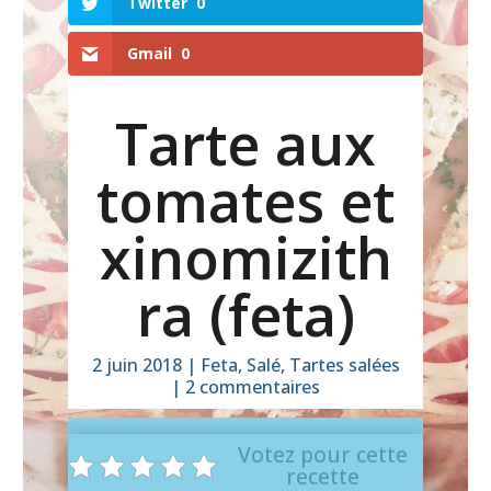
Twitter
0
Gmail
0
Tarte aux
tomates et
xinomizith
ra (feta)
2 juin 2018
|
Feta
,
Salé
,
Tartes salées
|
2 commentaires
Votez pour cette
recette