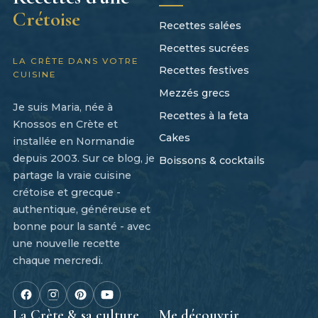
Crétoise
Recettes salées
Recettes sucrées
LA CRÈTE DANS VOTRE
Recettes festives
CUISINE
Mezzés grecs
Je suis Maria, née à
Recettes à la feta
Knossos en Crète et
Cakes
installée en Normandie
depuis 2003. Sur ce blog, je
Boissons & cocktails
partage la vraie cuisine
crétoise et grecque -
authentique, généreuse et
bonne pour la santé - avec
une nouvelle recette
chaque mercredi.
La Crète & sa culture
Me découvrir