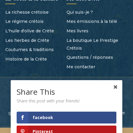
La richesse crétoise
Qui suis-je ?
Le régime crétois
Mes émissions à la télé
L'huile d'olive de Crète
Mes livres
Les herbes de Crète
La boutique Le Prestige
Crétois
Coutumes & traditions
Questions / réponses
Histoire de la Crète
Me contacter
Tout commence quelque part
Share This
Recevez mes nouvelles recettes et mes histoires
Share this post with your friends!
crétoises directement dans votre boîte mail. C'est
gratuit, et c'est comme un petit bout de Crète chaque
facebook
semaine.
Je m'abonne
Pinterest