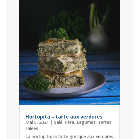
Hortopita – tarte aux verdures
Mai 5, 2021
|
Salé
,
Feta
,
Legumes
,
Tartes
salées
La hortopita, la tarte grecque aux verdures